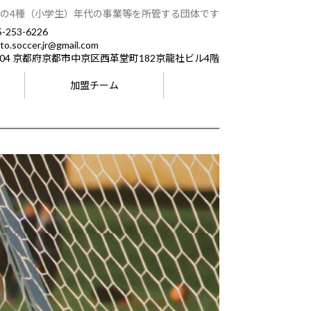
の4種（小学生）年代の事業等を所管する団体です
-253-6226
to.soccer.jr@gmail.com
0904 京都府京都市中京区西革堂町182京龍社ビル4階
加盟チーム