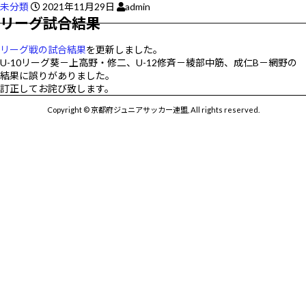
未分類
2021年11月29日
admin
リーグ試合結果
リーグ戦の試合結果
を更新しました。
U-10リーグ葵－上高野・修二、U-12修斉－綾部中筋、成仁B－網野の
結果に誤りがありました。
訂正してお詫び致します。
Copyright © 京都府ジュニアサッカー連盟, All rights reserved.